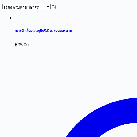
by
latest
กระเป๋าเก็บอุณหภูมิพรีเมี่ยมแบบคละลาย
฿
95.00