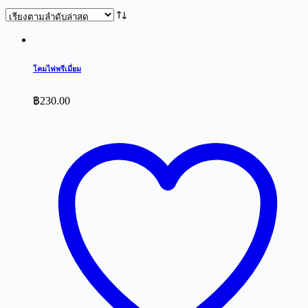
by
latest
โคมไฟพรีเมี่ยม
฿
230.00