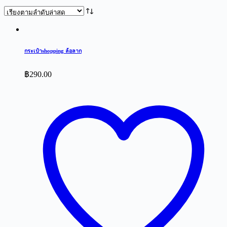
by
latest
กระเป๋าshopping ล้อลาก
฿
290.00