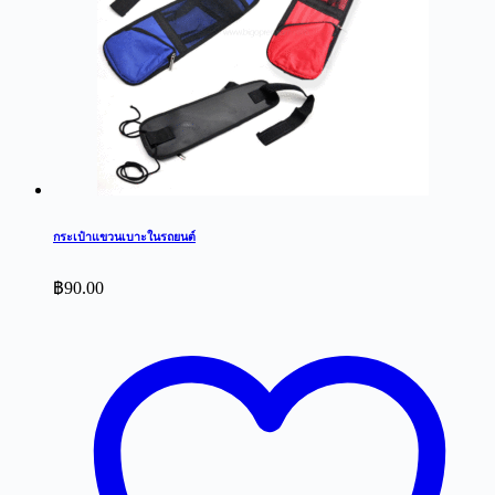
กระเป๋าแขวนเบาะในรถยนต์
฿
90.00