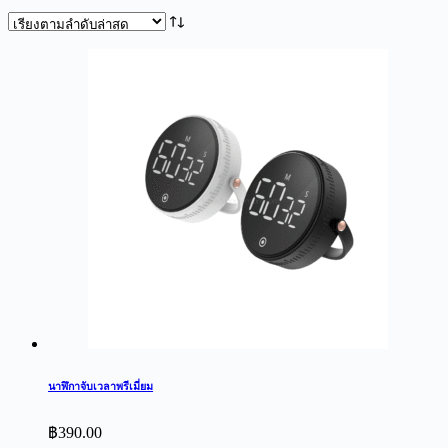
by
latest
นาฬิกาจับเวลาพรีเมี่ยม
฿
390.00