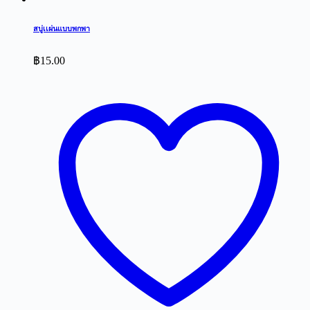
สบู่เเผ่นแบบพกพา
฿
15.00