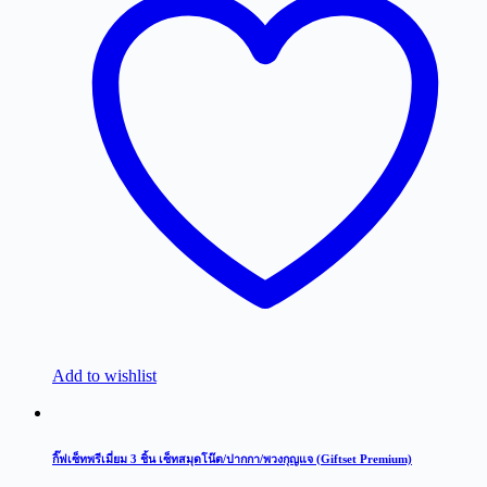
Add to wishlist
กิ๊ฟเซ็ทพรีเมี่ยม 3 ชิ้น เซ็ทสมุดโน๊ต/ปากกา/พวงกุญแจ (Giftset Premium)