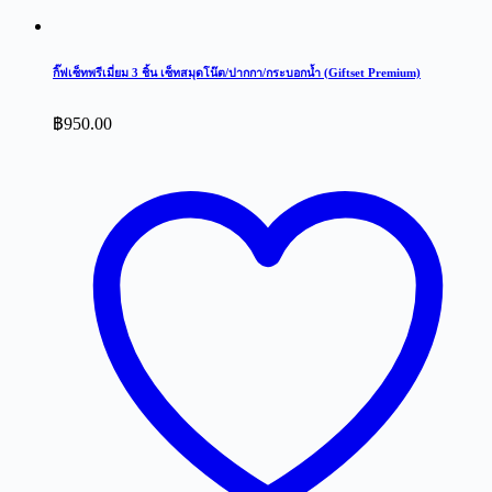
กิ๊ฟเซ็ทพรีเมี่ยม 3 ชิ้น เซ็ทสมุดโน๊ต/ปากกา/กระบอกน้ำ (Giftset Premium)
฿
950.00