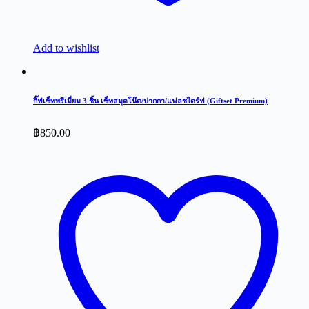
Add to wishlist
กิ๊ฟเซ็ทพรีเมี่ยม 3 ชิ้น เซ็ทสมุดโน๊ต/ปากกา/แฟลชไดร์ฟ (Giftset Premium)
฿
850.00