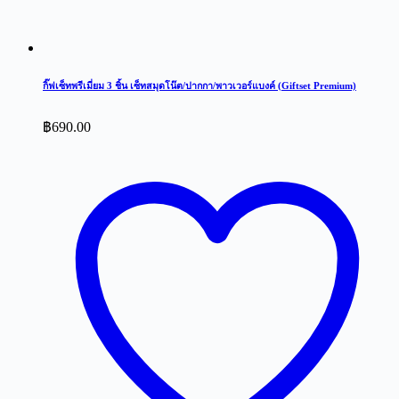
กิ๊ฟเซ็ทพรีเมี่ยม 3 ชิ้น เซ็ทสมุดโน๊ต/ปากกา/พาวเวอร์แบงค์ (Giftset Premium)
฿
690.00