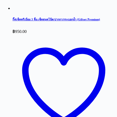
กิ๊ฟเซ็ทพรีเมี่ยม 3 ชิ้น เซ็ทสมุดโน๊ต/ปากกา/กระบอกน้ำ (Giftset Premium)
฿
950.00