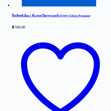
กิ๊ฟเซ็ทพรีเมี่ยม 3 ชิ้น สมุดโน๊ต/กระบอกน้ำ/ปากกา (Giftset Premium)
฿
760.00