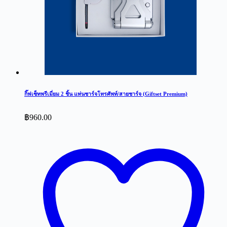
กิ๊ฟเซ็ทพรีเมี่ยม 2 ชิ้น แท่นชาร์จโทรศัพท์/สายชาร์จ (Giftset Premium)
฿
960.00