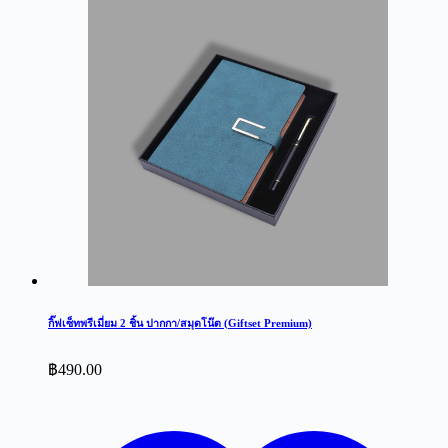
กิ๊ฟเซ็ทพรีเมี่ยม 2 ชิ้น ปากกา/สมุดโน๊ต (Giftset Premium)
฿
490.00