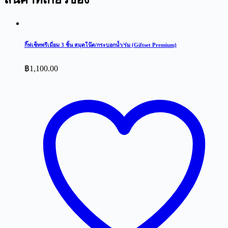
กิ๊ฟเซ็ทพรีเมี่ยม 3 ชิ้น สมุดโน๊ต/กระบอกน้ำ/ร่ม (Giftset Premium)
฿
1,100.00