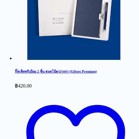
กิ๊ฟเซ็ทพรีเมี่ยม 2 ชิ้น สมุดโน๊ต/ปากกา (Giftset Premium)
฿
420.00