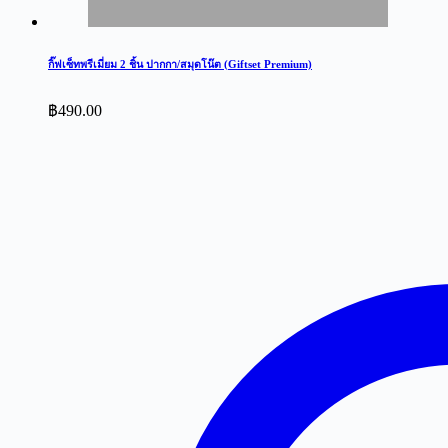
กิ๊ฟเซ็ทพรีเมี่ยม 2 ชิ้น ปากกา/สมุดโน๊ต (Giftset Premium)
฿
490.00