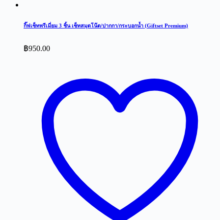
กิ๊ฟเซ็ทพรีเมี่ยม 3 ชิ้น เซ็ทสมุดโน๊ต/ปากกา/กระบอกน้ำ (Giftset Premium)
฿
950.00