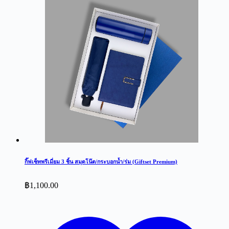
กิ๊ฟเซ็ทพรีเมี่ยม 3 ชิ้น สมุดโน๊ต/กระบอกน้ำ/ร่ม (Giftset Premium)
฿
1,100.00