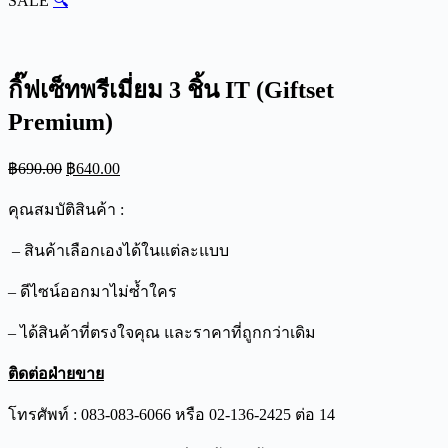
SALE
🔍
กิ๊ฟเซ็ทพรีเมี่ยม 3 ชิ้น IT (Giftset
Premium)
Original
Current
฿
690.00
฿
640.00
price
price
was:
is:
คุณสมบัติสินค้า :
฿690.00.
฿640.00.
– สินค้าเลือกเองได้ในแต่ละแบบ
– ดีไซน์ออกมาไม่ซ้ำใคร
– ได้สินค้าที่ตรงใจคุณ และราคาที่ถูกกว่าเดิม
ติดต่อฝ่ายขาย
โทรศัพท์ : 083-083-6066 หรือ 02-136-2425 ต่อ 14