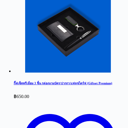
กิ๊ฟเซ็ทพรีเมี่ยม 3 ชิ้น กล่องนามบัตร/ปากกา/แฟลชไดร์ฟ (Giftset Premium)
฿
650.00