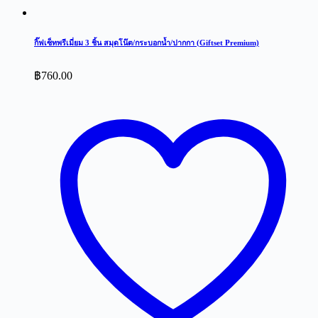
กิ๊ฟเซ็ทพรีเมี่ยม 3 ชิ้น สมุดโน๊ต/กระบอกน้ำ/ปากกา (Giftset Premium)
฿
760.00