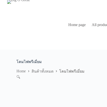
S
k
i
p
t
Home page
All produ
o
c
o
n
t
e
n
t
โคมไฟพรีเมี่ยม
Home
สินค้าทั้งหมด
โคมไฟพรีเมี่ยม
🔍