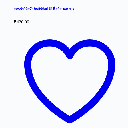
กระเป๋าโน๊ตบุ๊ค&แล็ปท็อป 15 นิ้ว มีสายสะพาย
฿
420.00