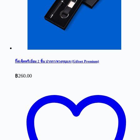
กิ๊ฟเซ็ทพรีเมี่ยม 2 ชิ้น ปากกา/พวงกุญแจ (Giftset Premium)
฿
260.00