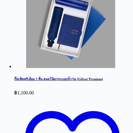
กิ๊ฟเซ็ทพรีเมี่ยม 3 ชิ้น สมุดโน๊ต/กระบอกน้ำ/ร่ม (Giftset Premium)
฿
1,100.00