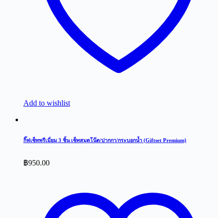
Add to wishlist
กิ๊ฟเซ็ทพรีเมี่ยม 3 ชิ้น เซ็ทสมุดโน๊ต/ปากกา/กระบอกน้ำ (Giftset Premium)
฿
950.00