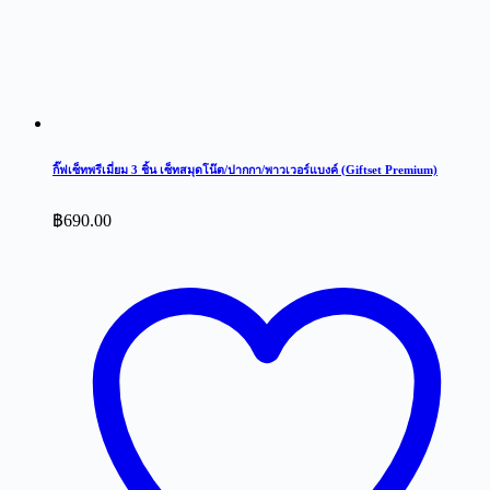
กิ๊ฟเซ็ทพรีเมี่ยม 3 ชิ้น เซ็ทสมุดโน๊ต/ปากกา/พาวเวอร์แบงค์ (Giftset Premium)
฿
690.00