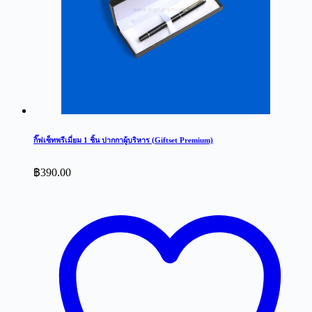
กิ๊ฟเซ็ทพรีเมี่ยม 1 ชิ้น ปากกาผู้บริหาร (Giftset Premium)
฿
390.00