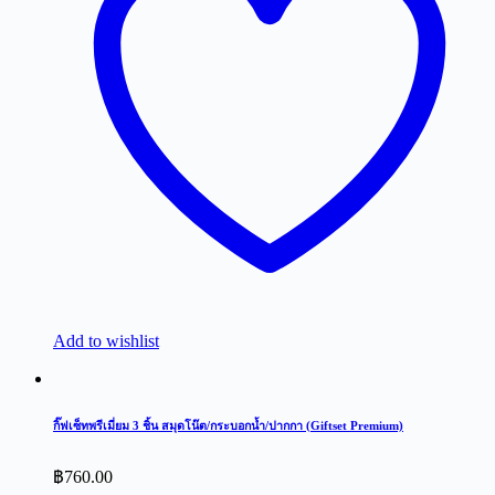
Add to wishlist
กิ๊ฟเซ็ทพรีเมี่ยม 3 ชิ้น สมุดโน๊ต/กระบอกน้ำ/ปากกา (Giftset Premium)
฿
760.00