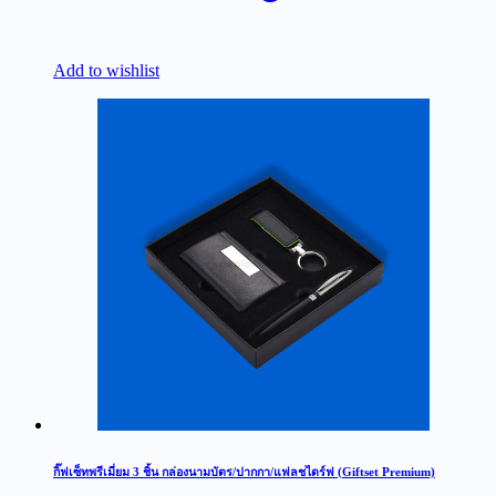
Add to wishlist
กิ๊ฟเซ็ทพรีเมี่ยม 3 ชิ้น กล่องนามบัตร/ปากกา/แฟลชไดร์ฟ (Giftset Premium)