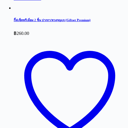
กิ๊ฟเซ็ทพรีเมี่ยม 2 ชิ้น ปากกา/พวงกุญแจ (Giftset Premium)
฿
260.00