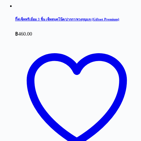
กิ๊ฟเซ็ทพรีเมี่ยม 3 ชิ้น เซ็ทสมุดโน๊ต/ปากกา/พวงกุญแจ (Giftset Premium)
฿
460.00