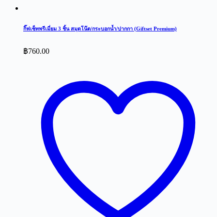
กิ๊ฟเซ็ทพรีเมี่ยม 3 ชิ้น สมุดโน๊ต/กระบอกน้ำ/ปากกา (Giftset Premium)
฿
760.00