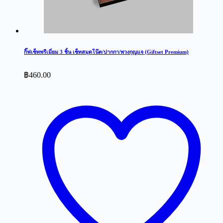
กิ๊ฟเซ็ทพรีเมี่ยม 3 ชิ้น เซ็ทสมุดโน๊ต/ปากกา/พวงกุญแจ (Giftset Premium)
฿
460.00