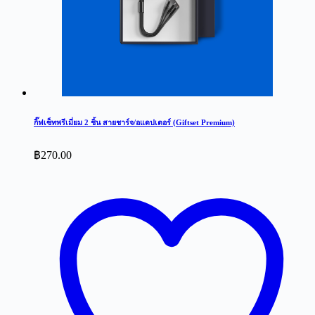
กิ๊ฟเซ็ทพรีเมี่ยม 2 ชิ้น สายชาร์จ/อแดปเตอร์ (Giftset Premium)
฿
270.00