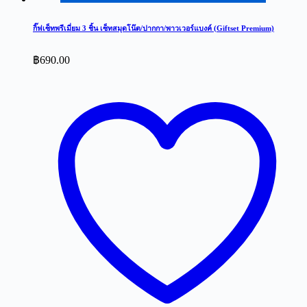
กิ๊ฟเซ็ทพรีเมี่ยม 3 ชิ้น เซ็ทสมุดโน๊ต/ปากกา/พาวเวอร์แบงค์ (Giftset Premium)
฿
690.00