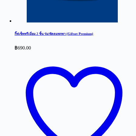
กิ๊ฟเซ็ทพรีเมี่ยม 2 ชิ้น ร่ม/พัดลมพกพา (Giftset Premium)
฿
690.00