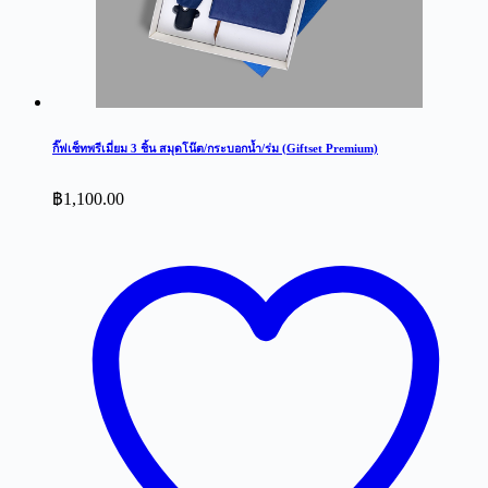
กิ๊ฟเซ็ทพรีเมี่ยม 3 ชิ้น สมุดโน๊ต/กระบอกน้ำ/ร่ม (Giftset Premium)
฿
1,100.00