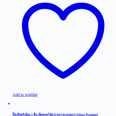
Add to wishlist
กิ๊ฟเซ็ทพรีเมี่ยม 3 ชิ้น เซ็ทสมุดโน๊ต/ปากกา/พวงกุญแจ (Giftset Premium)