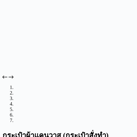
กระเป๋าผ้าแคนวาส (กระเป๋าสั่งทำ)