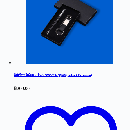
กิ๊ฟเซ็ทพรีเมี่ยม 2 ชิ้น ปากกา/พวงกุญแจ (Giftset Premium)
฿
260.00