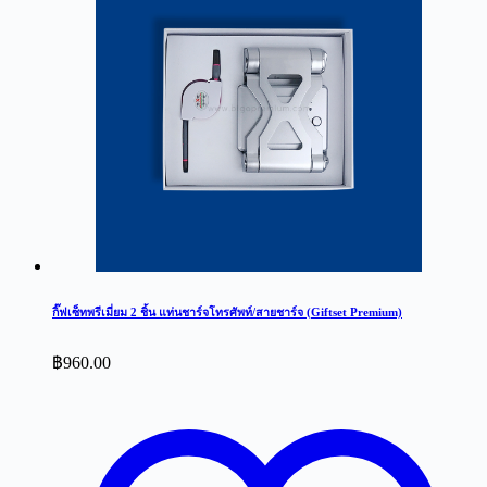
กิ๊ฟเซ็ทพรีเมี่ยม 2 ชิ้น แท่นชาร์จโทรศัพท์/สายชาร์จ (Giftset Premium)
฿
960.00