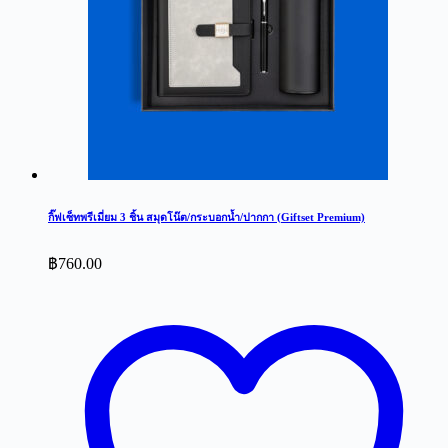
กิ๊ฟเซ็ทพรีเมี่ยม 3 ชิ้น สมุดโน๊ต/กระบอกน้ำ/ปากกา (Giftset Premium)
฿
760.00