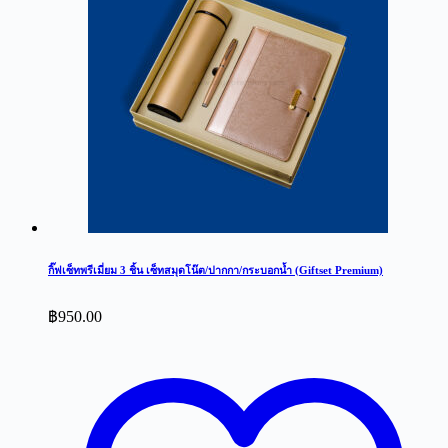
กิ๊ฟเซ็ทพรีเมี่ยม 3 ชิ้น เซ็ทสมุดโน๊ต/ปากกา/กระบอกน้ำ (Giftset Premium)
฿
950.00