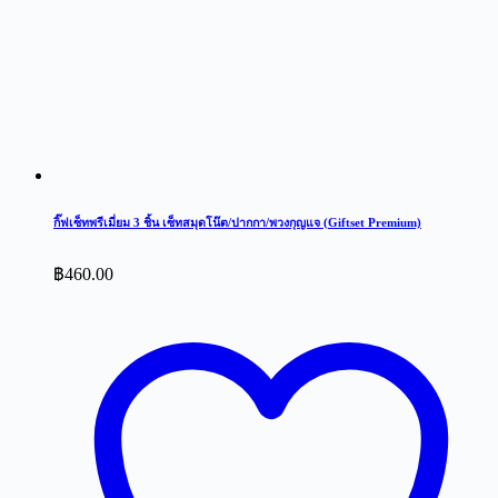
กิ๊ฟเซ็ทพรีเมี่ยม 3 ชิ้น เซ็ทสมุดโน๊ต/ปากกา/พวงกุญแจ (Giftset Premium)
฿
460.00