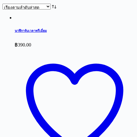
by
latest
นาฬิกาจับเวลาพรีเมี่ยม
฿
390.00