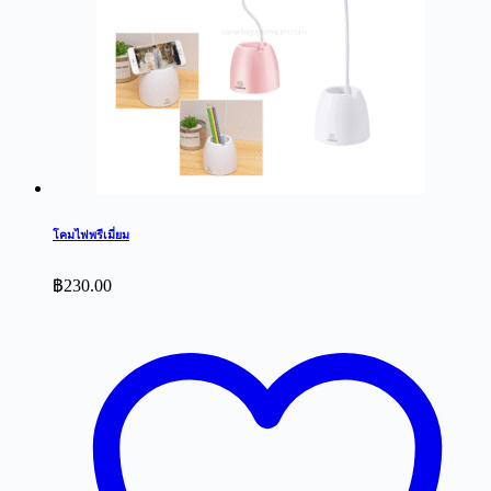
โคมไฟพรีเมี่ยม
฿
230.00