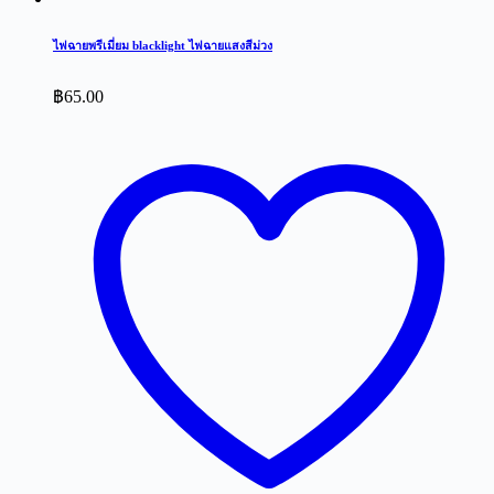
ไฟฉายพรีเมี่ยม blacklight ไฟฉายแสงสีม่วง
฿
65.00